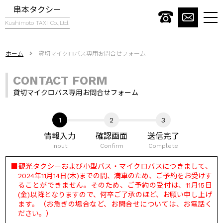
串本タクシー
togg
Kushimoto TAXI Co.,Ltd.
navi
ホーム
貸切マイクロバス専用お問合せフォーム
CONTACT FORM
貸切マイクロバス専用お問合せフォーム
情報入力
確認画面
送信完了
Input
Confirm
Complete
観光タクシーおよび小型バス・マイクロバスにつきまして、
2024年11月14日(木)までの間、満車のため、ご予約をお受けす
ることができません。そのため、ご予約の受付は、11月15日
(金)以降となりますので、何卒ご了承のほど、お願い申し上げ
ます。（お急ぎの場合など、お問合せについては、お電話く
ださい。）