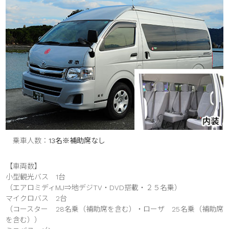
乗車人数
13名※補助席なし
【車両数】
小型観光バス 1台
（エアロミディMJ⇒地デジTV・DVD搭載・２５名乗）
マイクロバス 2台
（コースター 28名乗（補助席を含む）・ローザ 25名乗（補助席
を含む））