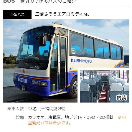
BUS
貸切のできるバスのご紹介
三菱ふそうエアロミディMJ
小型バス
乗車人数
25名（＋補助席2席）
設備
カラオケ、冷蔵庫、地デジTV・DVD・CD搭載
※小
型観光バスは希少です。