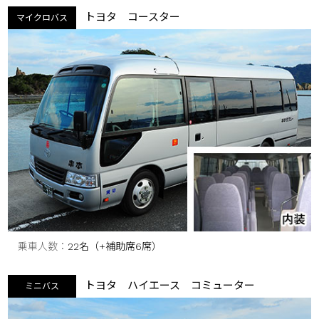
トヨタ コースター
マイクロバス
乗車人数
22名（+補助席6席）
トヨタ ハイエース コミューター
ミニバス