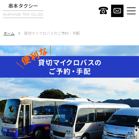
串本タクシー
togg
Kushimoto TAXI Co.,Ltd.
navi
ホーム
貸切マイクロバスのご予約・手配