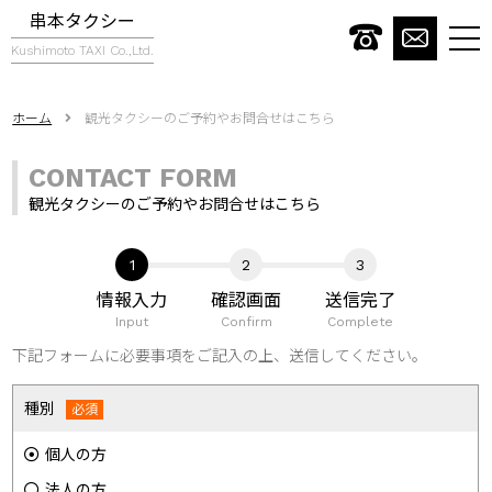
串本タクシー
togg
Kushimoto TAXI Co.,Ltd.
navi
ホーム
観光タクシーのご予約やお問合せはこちら
CONTACT FORM
観光タクシーのご予約やお問合せはこちら
情報入力
確認画面
送信完了
Input
Confirm
Complete
下記フォームに必要事項をご記入の上、送信してください。
種別
個人の方
法人の方