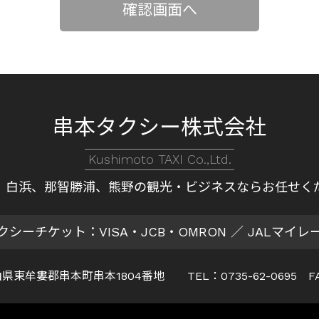
串本タクシー株式会社
Kushimoto TAXI Co.,Ltd.
、白浜、那智勝浦、熊野の
観光・ビジネスならお任せく
クシーチケット：VISA・JCB・OMRON
／ JALマイレ
 和歌山県東牟婁郡串本町串本1804番地
TEL：0735-62-0695 F