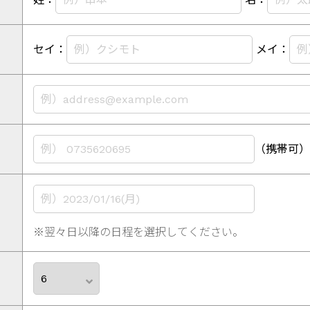
セイ：
メイ：
（携帯可）
※翌々日以降の日程を選択してください。