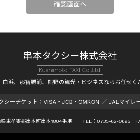
串本タクシー株式会社
Kushimoto TAXI Co.,Ltd.
、白浜、那智勝浦、熊野の
観光・ビジネスならお任せく
クシーチケット：VISA・JCB・OMRON
／ JALマイレ
 和歌山県東牟婁郡串本町串本1804番地
TEL：0735-62-0695 F