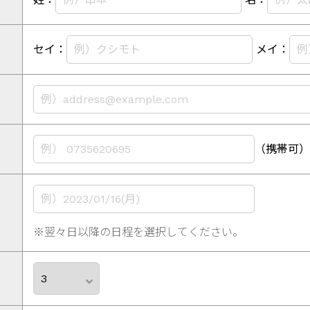
セイ：
メイ：
（携帯可）
※翌々日以降の日程を選択してください。