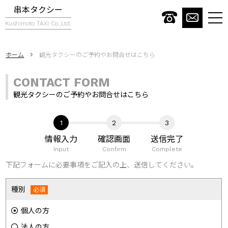
串本タクシー
togg
Kushimoto TAXI Co.,Ltd.
navi
ホーム
観光タクシーのご予約やお問合せはこちら
CONTACT FORM
観光タクシーのご予約やお問合せはこちら
情報入力
確認画面
送信完了
Input
Confirm
Complete
下記フォームに必要事項をご記入の上、送信してください。
種別
個人の方
法人の方