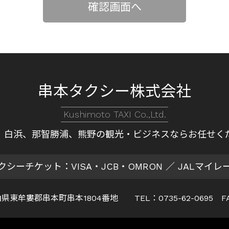
串本タクシー株式会社
Kushimoto TAXI Co.,Ltd.
、白浜、那智勝浦、熊野の
観光・ビジネスならお任せく
クシーチケット：VISA・JCB・OMRON
／ JALマイレ
 和歌山県東牟婁郡串本町串本1804番地
TEL：0735-62-0695 F