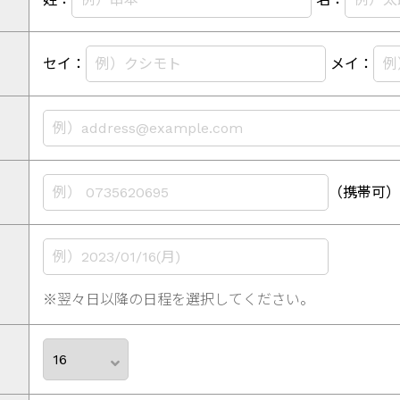
セイ：
メイ：
（携帯可）
※翌々日以降の日程を選択してください。