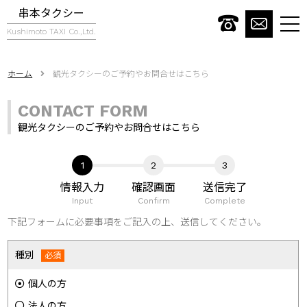
串本タクシー
togg
Kushimoto TAXI Co.,Ltd.
navi
ホーム
観光タクシーのご予約やお問合せはこちら
CONTACT FORM
観光タクシーのご予約やお問合せはこちら
情報入力
確認画面
送信完了
Input
Confirm
Complete
下記フォームに必要事項をご記入の上、送信してください。
種別
個人の方
法人の方