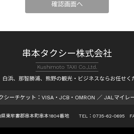
串本タクシー株式会社
Kushimoto TAXI Co.,Ltd.
、白浜、那智勝浦、熊野の
観光・ビジネスならお任せく
クシーチケット：VISA・JCB・OMRON
／ JALマイレ
 和歌山県東牟婁郡串本町串本1804番地
TEL：0735-62-0695 F