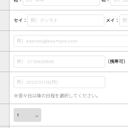
セイ：
メイ：
（携帯可）
※翌々日以降の日程を選択してください。