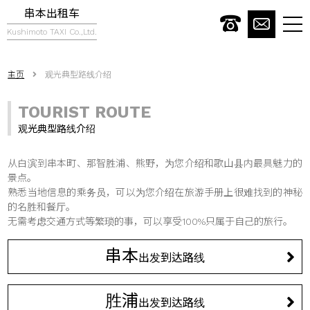
串本出租车
togg
Kushimoto TAXI Co.,Ltd.
navi
主页
观光典型路线介绍
TOURIST ROUTE
观光典型路线介绍
从白滨到串本町、那智胜浦、熊野，为您介绍和歌山县内最具魅力的
景点。
熟悉当地信息的乘务员，可以为您介绍在旅游手册上很难找到的神秘
的名胜和餐厅。
无需考虑交通方式等繁琐的事，可以享受100%只属于自己的旅行。
串本
出发到达路线
胜浦
出发到达路线